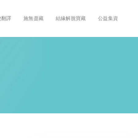
脫翻譯
施無盡藏
結緣解脫寶藏
公益集資