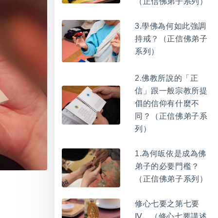
（正信佛弟子系列）
3.學佛為何如此強調
持戒？（正信佛弟子
系列）
2.佛教所說的「正
信」跟一般宗教所提
倡的信仰有什麼不
同？（正信佛弟子系
列）
1.為何皈依是成為佛
弟子的必要門檻？
（正信佛弟子系列）
修心七要之第七要
Ⅳ。（修心七要講述