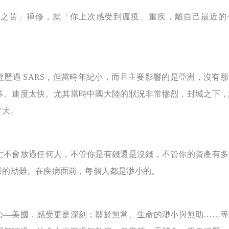
病之苦」禪修，就「你上次感受到瘟疫、重疾，離自己最近的
歷過 SARS，但當時年紀小，而且主要影響的是亞洲，沒有
多、速度太快。尤其當時中國大陸的狀況非常慘烈，封城之下，
常大。
亡不會放過任何人，不管你是有錢還是沒錢，不管你的資產有多
樣的劫難。在疾病面前，每個人都是渺小的。
心—美國，感受更是深刻；關於無常、生命的渺小與無助……等