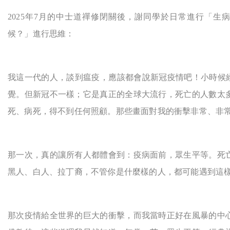
2025
年7月的中士道禪修閉關後，謝同學於日常進行「生
候？」進行思維：
我這一代的人，談到瘟疫，應該都會說新冠疫情吧！小時候經
覺。但新冠不一樣；它是真正的全球大流行，死亡的人數太
死、病死，得不到任何照顧。那些畫面對我的衝擊非常、非
那一次，真的讓所有人都體會到：疫病面前，眾生平等。死
黑人、白人、拉丁裔，不管你是什麼樣的人，都可能遇到這
那次疫情給全世界的巨大的衝擊，而我當時正好在風暴的中