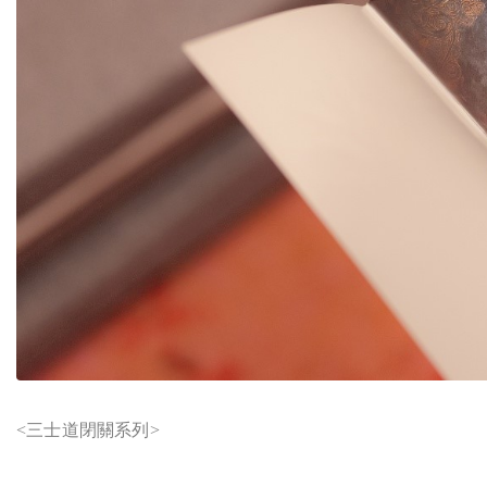
<
三士道閉關系列>