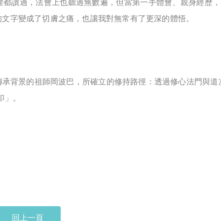
裡都讀過，法會上也聽過無數遍，但當第一手體會、親身經歷，
的文字變成了切膚之痛，也讓我對無常有了更深的體悟。
承背景的祖師岡波巴，所確立的修持路徑：透過修心法門與道
印」。
回上一頁