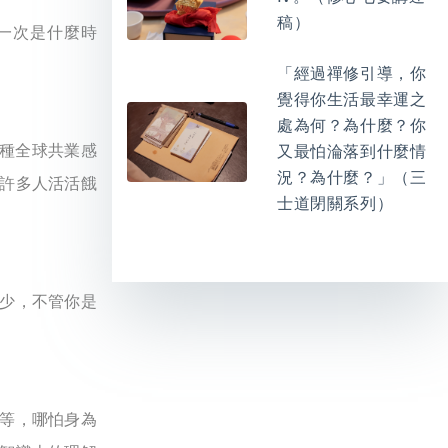
稿）
一次是什麼時
「經過禪修引導，你
覺得你生活最幸運之
處為何？為什麼？你
那種全球共業感
又最怕淪落到什麼情
況？為什麼？」（三
許多人活活餓
士道閉關系列）
少，不管你是
等，哪怕身為