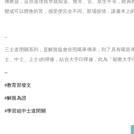
佛教徒，這些道理我早就知道。無常、苦、眾生平等，經典
變成可以體會的苦，感受便完全不同。那場疫情，讓書本上
--
三士道閉關系列，是解脫協會依照噶舉傳承，到了具有噶當傳
士、中士、上士)的禪修，結合大手印禪修，此為「顯教大手
--
#
教育部發文
#
解脫為證
#
學習組中士道閉關